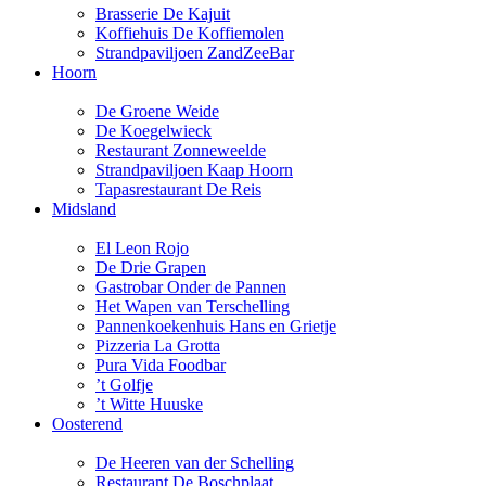
Brasserie De Kajuit
Koffiehuis De Koffiemolen
Strandpaviljoen ZandZeeBar
Hoorn
De Groene Weide
De Koegelwieck
Restaurant Zonneweelde
Strandpaviljoen Kaap Hoorn
Tapasrestaurant De Reis
Midsland
El Leon Rojo
De Drie Grapen
Gastrobar Onder de Pannen
Het Wapen van Terschelling
Pannenkoekenhuis Hans en Grietje
Pizzeria La Grotta
Pura Vida Foodbar
’t Golfje
’t Witte Huuske
Oosterend
De Heeren van der Schelling
Restaurant De Boschplaat