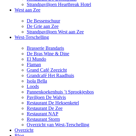
Strandpaviljoen Heartbreak Hotel
West aan Zee
De Bessenschuur
De Grie aan Zee
Strandpaviljoen West aan Zee
West-Terschelling
Brasserie Brandaris
De Bras Wine & Dine
El Mundo
Flaman
Grand Café Zeezicht
Grandcafé Het Raadhuis
Isola Bella
Loods
Pannenkoekenhuis ’t Sprookjesbos
Paviljoen De Walvis
Restaurant De Heksenketel
Restaurant De Zee
Restaurant NAP
Restaurant Storm
Overzicht van West-Terschelling
Overzicht
Blog