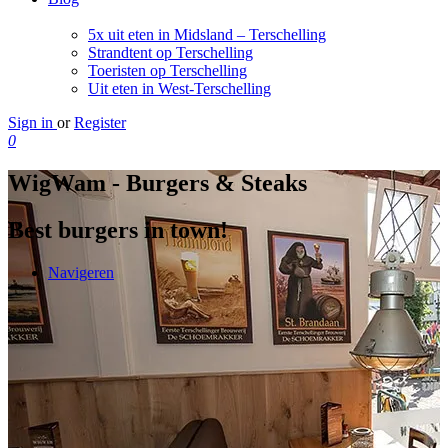
5x uit eten in Midsland – Terschelling
Strandtent op Terschelling
Toeristen op Terschelling
Uit eten in West-Terschelling
Sign in
or
Register
0
WigWam - Burgers & Steaks
Best burgers in town!
Navigeren