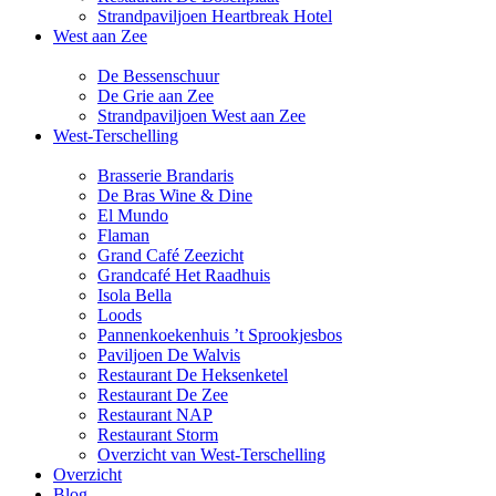
Strandpaviljoen Heartbreak Hotel
West aan Zee
De Bessenschuur
De Grie aan Zee
Strandpaviljoen West aan Zee
West-Terschelling
Brasserie Brandaris
De Bras Wine & Dine
El Mundo
Flaman
Grand Café Zeezicht
Grandcafé Het Raadhuis
Isola Bella
Loods
Pannenkoekenhuis ’t Sprookjesbos
Paviljoen De Walvis
Restaurant De Heksenketel
Restaurant De Zee
Restaurant NAP
Restaurant Storm
Overzicht van West-Terschelling
Overzicht
Blog