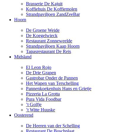
Brasserie De Kajuit
Koffiehuis De Koffiemolen
Strandpaviljoen ZandZeeBar
Hoorn
De Groene Weide
De Koegelwieck
Restaurant Zonneweelde
Strandpaviljoen Kaap Hoorn
Tapasrestaurant De Reis
Midsland
El Leon Rojo
De Drie Grapen
Gastrobar Onder de Pannen
Het Wapen van Terschelling
Pannenkoekenhuis Hans en Grietje
Pizzeria La Grotta
Pura Vida Foodbar
’t Golfje
’t Witte Huuske
Oosterend
De Heeren van der Schelling
Restaurant De Boschplaat