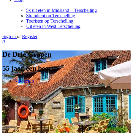
5x uit eten in Midsland – Terschelling
Strandtent op Terschelling
Toeristen op Terschelling
Uit eten in West-Terschelling
Sign in
or
Register
0
De Drie Grapen
55 jaar een begrip
Navigeren