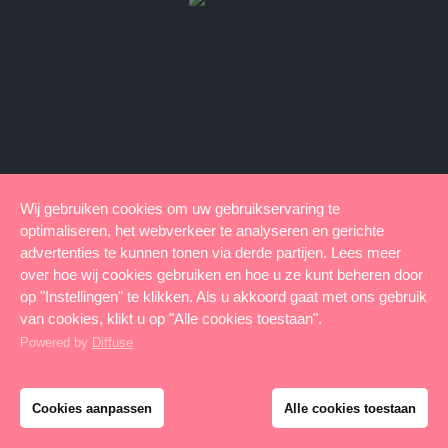
Wij gebruiken cookies om uw gebruikservaring te
optimaliseren, het webverkeer te analyseren en gerichte
advertenties te kunnen tonen via derde partijen. Lees meer
over hoe wij cookies gebruiken en hoe u ze kunt beheren door
op "Instellingen" te klikken. Als u akkoord gaat met ons gebruik
van cookies, klikt u op "Alle cookies toestaan".
Powered by
Diffuse
Cookies aanpassen
Alle cookies toestaan