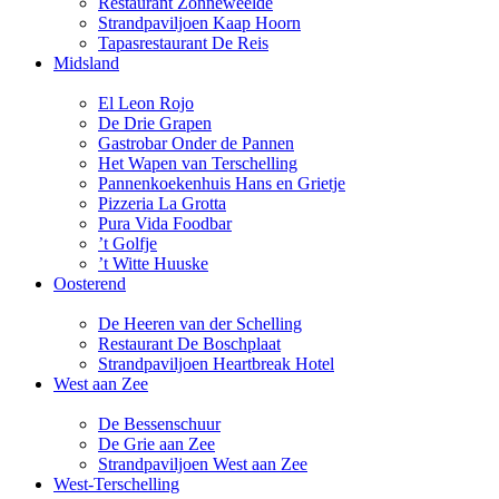
Restaurant Zonneweelde
Strandpaviljoen Kaap Hoorn
Tapasrestaurant De Reis
Midsland
El Leon Rojo
De Drie Grapen
Gastrobar Onder de Pannen
Het Wapen van Terschelling
Pannenkoekenhuis Hans en Grietje
Pizzeria La Grotta
Pura Vida Foodbar
’t Golfje
’t Witte Huuske
Oosterend
De Heeren van der Schelling
Restaurant De Boschplaat
Strandpaviljoen Heartbreak Hotel
West aan Zee
De Bessenschuur
De Grie aan Zee
Strandpaviljoen West aan Zee
West-Terschelling