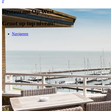
0
Restaurant Op West
Genot op top niveau!
Navigeren