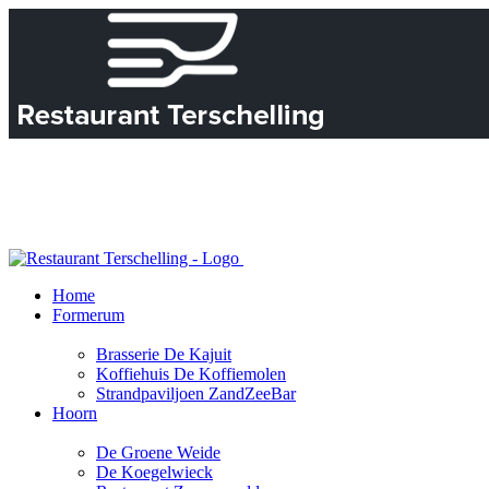
Home
Formerum
Brasserie De Kajuit
Koffiehuis De Koffiemolen
Strandpaviljoen ZandZeeBar
Hoorn
De Groene Weide
De Koegelwieck