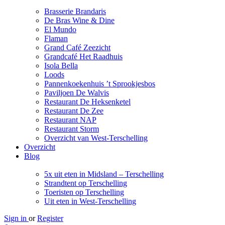
Brasserie Brandaris
De Bras Wine & Dine
El Mundo
Flaman
Grand Café Zeezicht
Grandcafé Het Raadhuis
Isola Bella
Loods
Pannenkoekenhuis ’t Sprookjesbos
Paviljoen De Walvis
Restaurant De Heksenketel
Restaurant De Zee
Restaurant NAP
Restaurant Storm
Overzicht van West-Terschelling
Overzicht
Blog
5x uit eten in Midsland – Terschelling
Strandtent op Terschelling
Toeristen op Terschelling
Uit eten in West-Terschelling
Sign in
or
Register