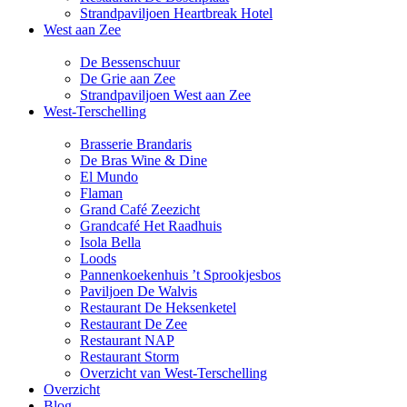
Strandpaviljoen Heartbreak Hotel
West aan Zee
De Bessenschuur
De Grie aan Zee
Strandpaviljoen West aan Zee
West-Terschelling
Brasserie Brandaris
De Bras Wine & Dine
El Mundo
Flaman
Grand Café Zeezicht
Grandcafé Het Raadhuis
Isola Bella
Loods
Pannenkoekenhuis ’t Sprookjesbos
Paviljoen De Walvis
Restaurant De Heksenketel
Restaurant De Zee
Restaurant NAP
Restaurant Storm
Overzicht van West-Terschelling
Overzicht
Blog