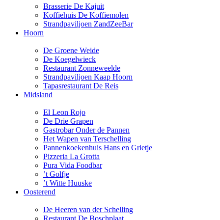
Brasserie De Kajuit
Koffiehuis De Koffiemolen
Strandpaviljoen ZandZeeBar
Hoorn
De Groene Weide
De Koegelwieck
Restaurant Zonneweelde
Strandpaviljoen Kaap Hoorn
Tapasrestaurant De Reis
Midsland
El Leon Rojo
De Drie Grapen
Gastrobar Onder de Pannen
Het Wapen van Terschelling
Pannenkoekenhuis Hans en Grietje
Pizzeria La Grotta
Pura Vida Foodbar
’t Golfje
’t Witte Huuske
Oosterend
De Heeren van der Schelling
Restaurant De Boschplaat