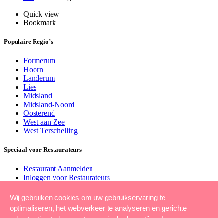
Quick view
Bookmark
Populaire Regio’s
Formerum
Hoorn
Landerum
Lies
Midsland
Midsland-Noord
Oosterend
West aan Zee
West Terschelling
Speciaal voor Restaurateurs
Restaurant Aanmelden
Inloggen voor Restaurateurs
Claim uw Restaurant
Marketing voor Restaurants
Wij gebruiken cookies om uw gebruikservaring te
optimaliseren, het webverkeer te analyseren en gerichte
Overig