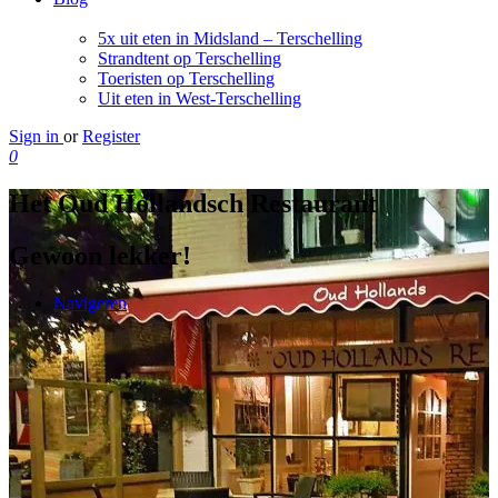
5x uit eten in Midsland – Terschelling
Strandtent op Terschelling
Toeristen op Terschelling
Uit eten in West-Terschelling
Sign in
or
Register
0
Het Oud Hollandsch Restaurant
Gewoon lekker!
Navigeren